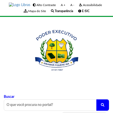
Alto Contraste
A +
A -
Acessibilidade
Mapa do Site
Transparência
E-SIC
Buscar