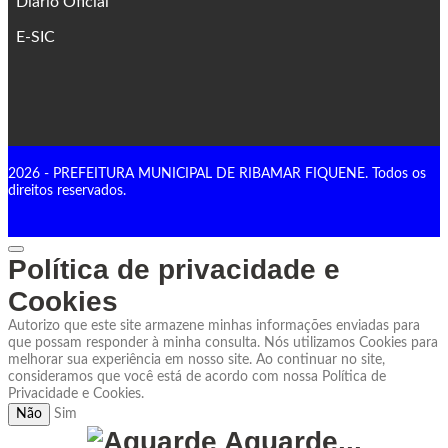
Diário Oficial
E-SIC
2026 - PREFEITURA MUNICIPAL DE RIBAMAR FIQUENE. Todos os
direitos reservados.
Política de privacidade e
Cookies
Autorizo que este site armazene minhas informações enviadas para
que possam responder à minha consulta. Nós utilizamos Cookies para
melhorar sua experiência em nosso site. Ao continuar no site,
consideramos que você está de acordo com nossa Política de
Privacidade e Cookies.
Não
Sim
Aguarde...