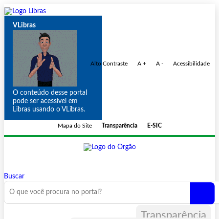
VLibras
Alto Contraste
A +
A -
Acessibilidade
O conteúdo desse portal
pode ser acessível em
Libras usando o VLibras.
Mapa do Site
Transparência
E-SIC
Buscar
Transparência