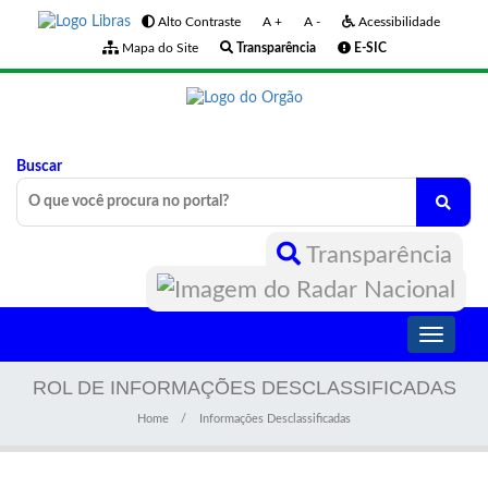
Alto Contraste
A +
A -
Acessibilidade
Mapa do Site
Transparência
E-SIC
Buscar
Transparência
Toggle
navigati
ROL DE INFORMAÇÕES DESCLASSIFICADAS
Home
Informações Desclassificadas