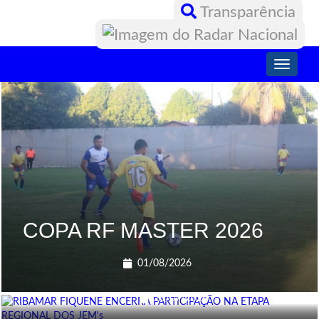
Transparência
Toggle
navigati
COPA RF MASTER 2026
RIBAMAR FIQUENE ENCERRA
01/08/2026
PARTICIPAÇÃO NA ETAPA REGI...
SUCESSO NO ATLETISMO
26/07/2026
BEACH SOCCER INFANTO FEMININO
23/07/2026