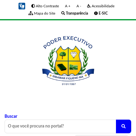
Alto Contraste
A +
A -
Acessibilidade
Mapa do Site
Transparência
E-SIC
Buscar