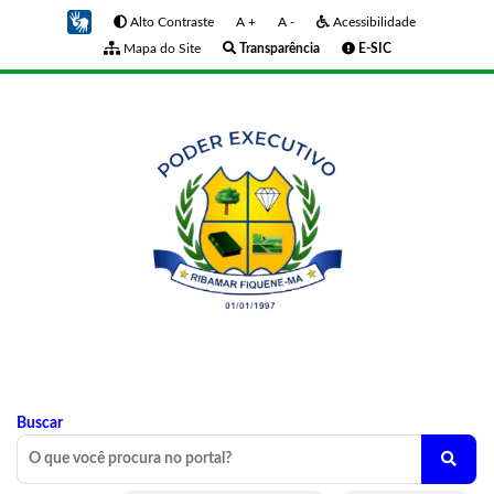
Alto Contraste
A +
A -
Acessibilidade
Mapa do Site
Transparência
E-SIC
Buscar