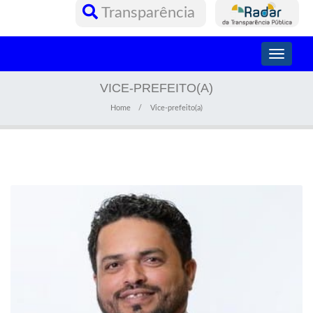
Transparência
Toggle
navigati
VICE-PREFEITO(A)
Home
Vice-prefeito(a)