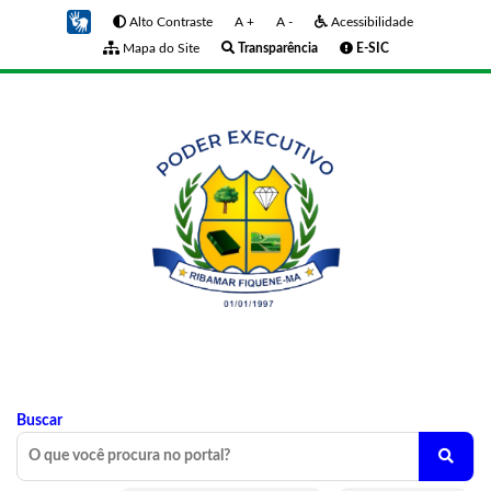
Alto Contraste
A +
A -
Acessibilidade
Mapa do Site
Transparência
E-SIC
Buscar