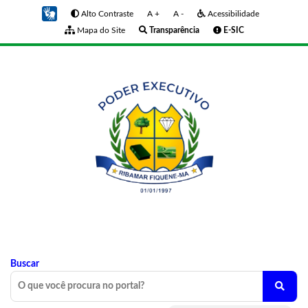
Alto Contraste
A +
A -
Acessibilidade
Mapa do Site
Transparência
E-SIC
Buscar