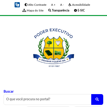
Alto Contraste
A +
A -
Acessibilidade
Mapa do Site
Transparência
E-SIC
Buscar