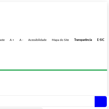
aste
A +
A -
Acessibilidade
Mapa do Site
Transparência
E-SIC