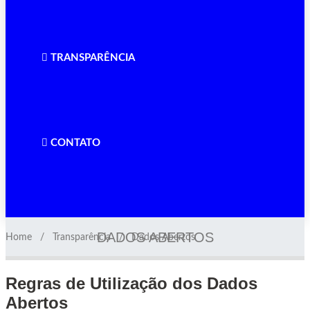
TRANSPARÊNCIA
CONTATO
DADOS ABERTOS
Home
Transparência
Dados Abertos
Regras de Utilização dos Dados
Abertos