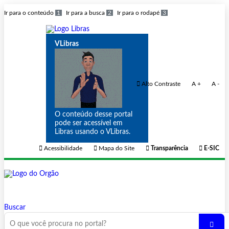
Ir para o conteúdo
1
Ir para a busca
2
Ir para o rodapé
3
VLibras
Alto Contraste
A +
A -
O conteúdo desse portal
pode ser acessível em
Libras usando o VLibras.
Acessibilidade
Mapa do Site
Transparência
E-SIC
Buscar