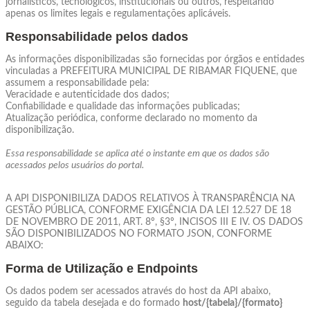
jornalísticos, tecnológicos, institucionais ou outros, respeitando
apenas os limites legais e regulamentações aplicáveis.
Responsabilidade pelos dados
As informações disponibilizadas são fornecidas por órgãos e entidades
vinculadas a PREFEITURA MUNICIPAL DE RIBAMAR FIQUENE, que
assumem a responsabilidade pela:
Veracidade e autenticidade dos dados;
Confiabilidade e qualidade das informações publicadas;
Atualização periódica, conforme declarado no momento da
disponibilização.
Essa responsabilidade se aplica até o instante em que os dados são
acessados pelos usuários do portal.
A API DISPONIBILIZA DADOS RELATIVOS À TRANSPARÊNCIA NA
GESTÃO PÚBLICA, CONFORME EXIGÊNCIA DA LEI 12.527 DE 18
DE NOVEMBRO DE 2011, ART. 8º, §3º, INCISOS III E IV. OS DADOS
SÃO DISPONIBILIZADOS NO FORMATO JSON, CONFORME
ABAIXO:
Forma de Utilização e Endpoints
Os dados podem ser acessados através do host da API abaixo,
seguido da tabela desejada e do formado
host/{tabela}/{formato}