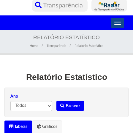
Transparência
Toggle
navigati
RELATÓRIO ESTATÍSTICO
Home
Transparência
Relatório Estatístico
Relatório Estatístico
Ano
Buscar
Tabelas
Gráficos