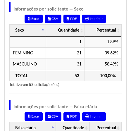
Informações por solicitante — Sexo
Excel
CSV
PDF
Imprimir
Sexo
Quantidade
Percentual
1
1,89%
FEMININO
21
39,62%
MASCULINO
31
58,49%
TOTAL
53
100,00%
Totalizaram
53
solicitação(ões)
Informações por solicitante — Faixa etária
Excel
CSV
PDF
Imprimir
Faixa etária
Quantidade
Percentual