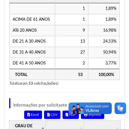
1
1,89%
ACIMA DE 61 ANOS
1
1,89%
ATé 20 ANOS
9
16,98%
DE 21 A 30 ANOS
13
24,53%
DE 31 A 40 ANOS
27
50,94%
DE 41 A 50 ANOS
2
3,77%
TOTAL
53
100,00%
Totalizaram
53
solicitação(ões)
Informações por solicitante — Grau de instrução
Excel
CSV
PDF
Imprimir
GRAU DE