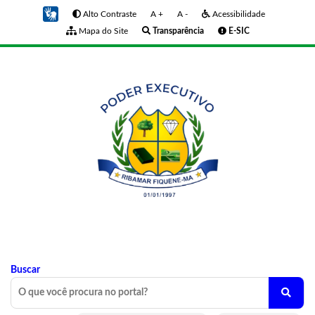
Alto Contraste
A +
A -
Acessibilidade
Mapa do Site
Transparência
E-SIC
Buscar