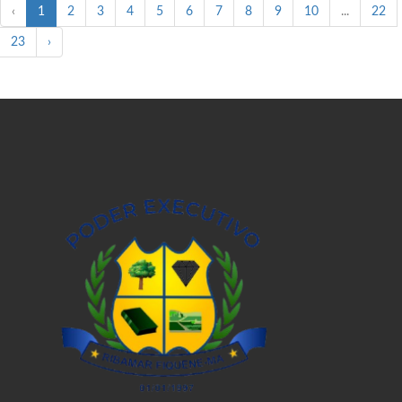
‹
1
2
3
4
5
6
7
8
9
10
...
22
23
›