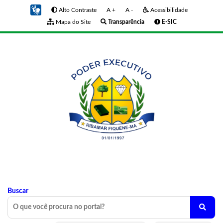
Alto Contraste
A +
A -
Acessibilidade
Mapa do Site
Transparência
E-SIC
Buscar