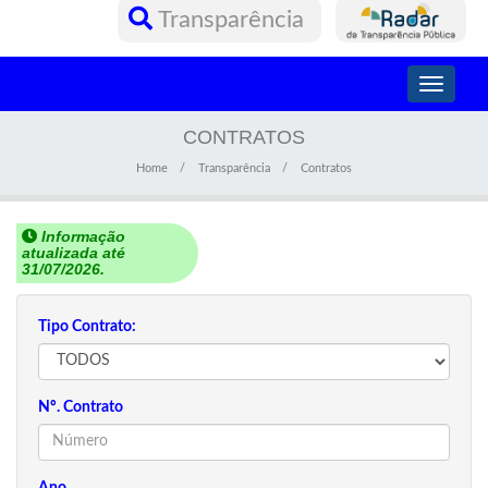
Transparência
Toggle
navigati
CONTRATOS
Home
Transparência
Contratos
Informação
atualizada até
31/07/2026.
Tipo Contrato:
Nº. Contrato
Ano