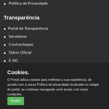
Política de Privacidade
Transparência
Portal da Transparência
Servidores
Contracheque
Diário Oficial
E-SIC
Cookies.
O Portal utiliza cookies para melhorar a sua experiência, de
acordo com a nossa Politica de privacidade localizado no rodapé
do portal, ao continuar navegando você aceita com estas
condições.
2026 - PREFEITURA MUNICIPAL DE RIBAMAR FIQUENE. Todos os
direitos reservados.
Aceitar