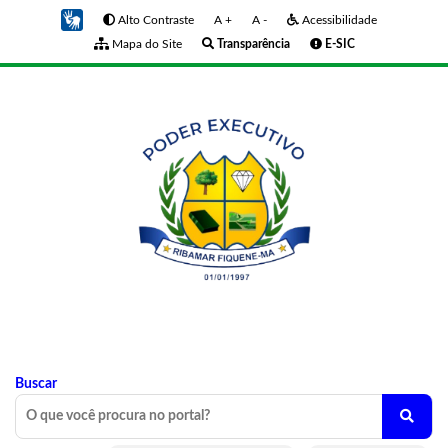
Alto Contraste
A +
A -
Acessibilidade
Mapa do Site
Transparência
E-SIC
Buscar