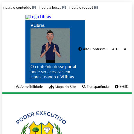
Ir para o conteúdo
1
Ir para a busca
2
Ir para o rodapé
3
VLibras
Alto Contraste
A +
A -
O conteúdo desse portal
pode ser acessível em
Libras usando o VLibras.
Acessibilidade
Mapa do Site
Transparência
E-SIC