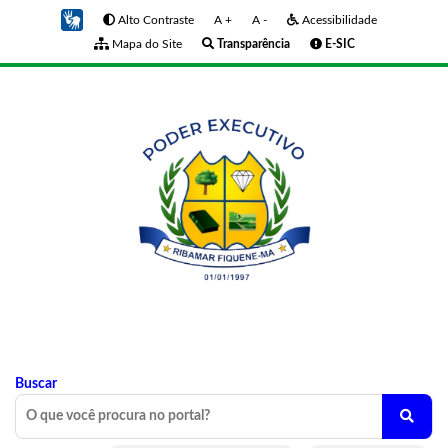
Alto Contraste
A +
A -
Acessibilidade
Mapa do Site
Transparência
E-SIC
Buscar