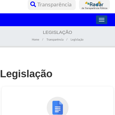
Transparência
Toggle
navigati
LEGISLAÇÃO
Home
Transparência
Legislação
Legislação