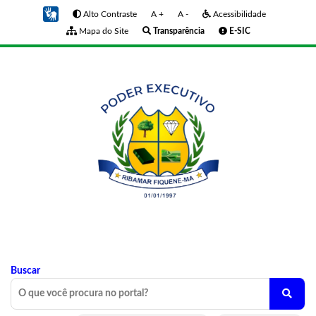
Alto Contraste
A +
A -
Acessibilidade
Mapa do Site
Transparência
E-SIC
Buscar