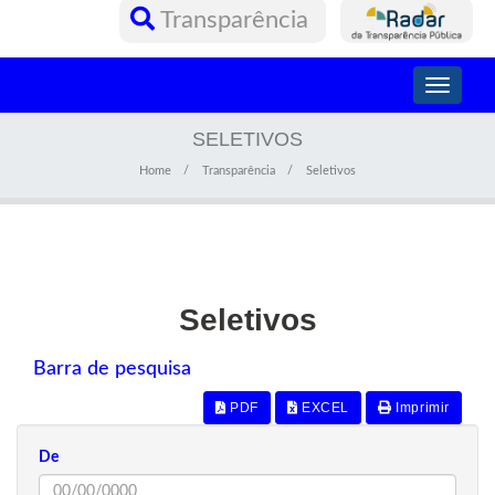
Transparência
Toggle
navigati
SELETIVOS
Home
Transparência
Seletivos
Seletivos
Barra de pesquisa
PDF
EXCEL
Imprimir
De