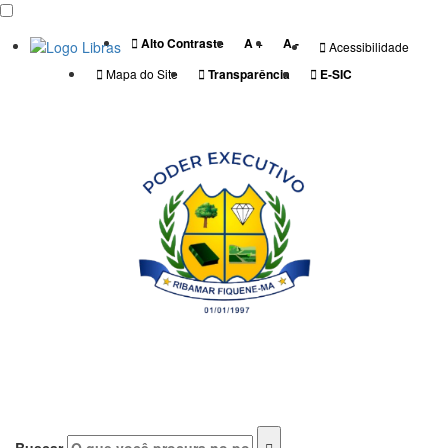
Alto Contraste
A +
A -
Acessibilidade
Mapa do Site
Transparência
E-SIC