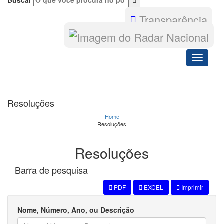
Buscar
Transparência
Toggle
navigati
Resoluções
Home
Resoluções
Resoluções
Barra de pesquisa
PDF
EXCEL
Imprimir
Nome, Número, Ano, ou Descrição