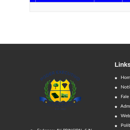
Link
Hom
Notí
Fale
Admi
Web
Polít