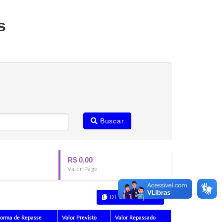
s
Buscar
R$ 0,00
Valor Pago
DECLARAÇÕES
orma de Repasse
Valor Previsto
Valor Repassado