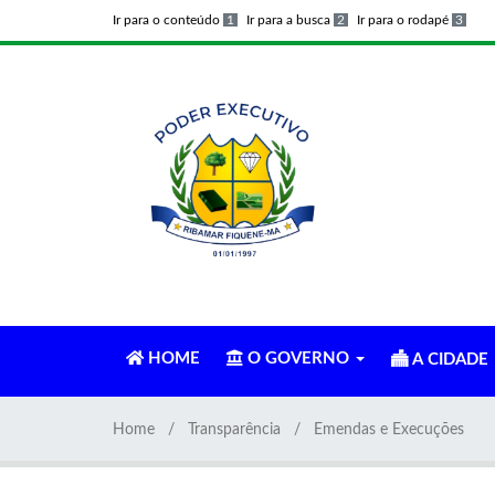
Ir para o conteúdo
1
Ir para a busca
2
Ir para o rodapé
3
HOME
O GOVERNO
A CIDADE
Home
Transparência
Emendas e Execuções