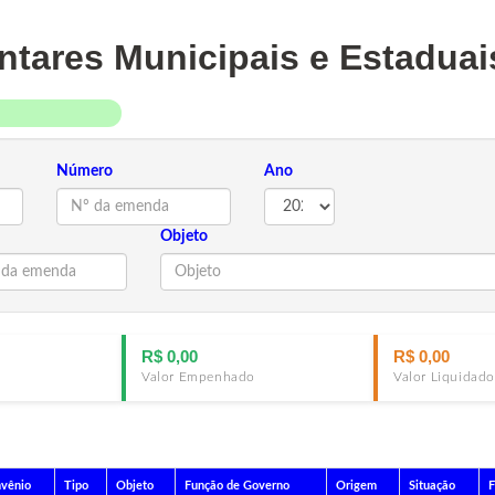
tares Municipais e Estaduai
Número
Ano
Objeto
R$ 0,00
R$ 0,00
Valor Empenhado
Valor Liquidado
vênio
Tipo
Objeto
Função de Governo
Origem
Situação
F