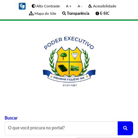
Alto Contraste
A +
A -
Acessibilidade
Mapa do Site
Transparência
E-SIC
Buscar