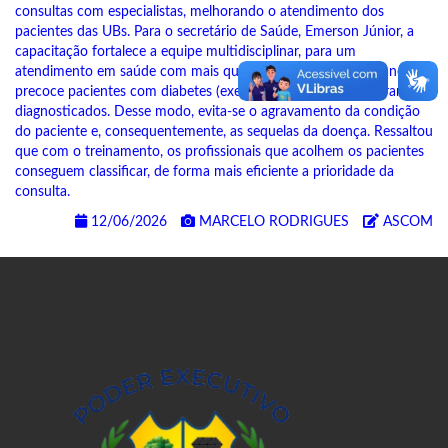
consultas com especialistas, melhorando o atendimento dos
pacientes das UBs. Para o secretário de Saúde, Emerson Júnior, a
capacitação fortalece a equipe multidisciplinar, para um
atendimento em saúde com mais qualidade, e rastrear de maneira
precoce pacientes com diabetes (exemplo) que ainda não foram
diagnosticados. Desse modo, evita-se o agravamento da condição
do paciente e, consequentemente, as sequelas da doença. Ressaltou
que com o treinamento, os profissionais que acolhem os pacientes
conseguem classificar, de forma mais eficiente a prioridade da
consulta.
12/06/2026
MARCELO RODRIGUES
ASCOM