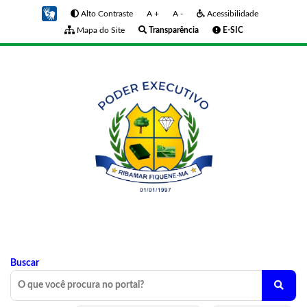
Alto Contraste
A +
A -
Acessibilidade
Mapa do Site
Transparência
E-SIC
Buscar