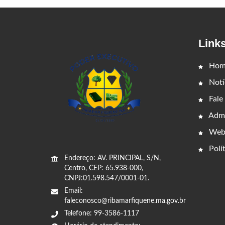
Link
Hom
Notí
Fale
Admi
Web
Polít
Endereço: AV. PRINCIPAL, S/N,
Centro, CEP: 65.938-000,
CNPJ:01.598.547/0001-01.
Email:
faleconosco@ribamarfiquene.ma.gov.br
Telefone: 99-3586-1117