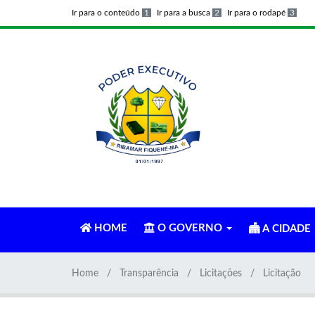
Ir para o conteúdo
1
Ir para a busca
2
Ir para o rodapé
3
HOME
O GOVERNO
A CIDADE
Home
Transparência
Licitações
Licitação