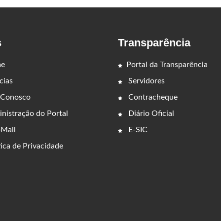
s
Transparência
e
Portal da Transparência
cias
Servidores
 Conosco
Contracheque
nistração do Portal
Diário Oficial
Mail
E-SIC
ica de Privacidade