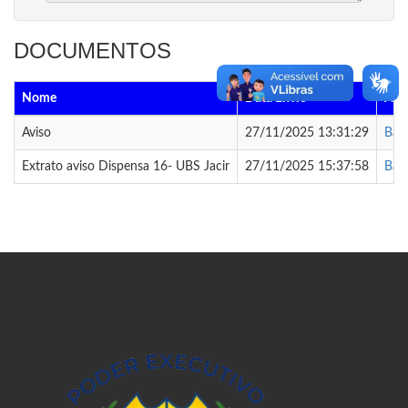
DOCUMENTOS
Nome
Data Envio
Arq
Aviso
27/11/2025 13:31:29
Baix
Extrato aviso Dispensa 16- UBS Jacir
27/11/2025 15:37:58
Baix