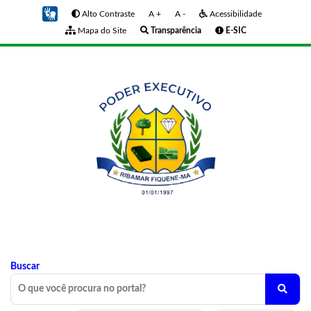
Alto Contraste
A +
A -
Acessibilidade
Mapa do Site
Transparência
E-SIC
Buscar