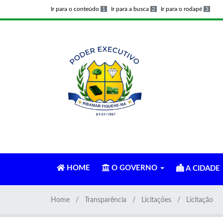
Ir para o conteúdo
1
Ir para a busca
2
Ir para o rodapé
3
HOME
O GOVERNO
A CIDADE
Home
Transparência
Licitações
Licitação