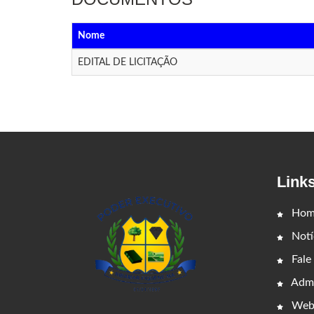
Nome
EDITAL DE LICITAÇÃO
Link
Hom
Notí
Fale
Admi
Web