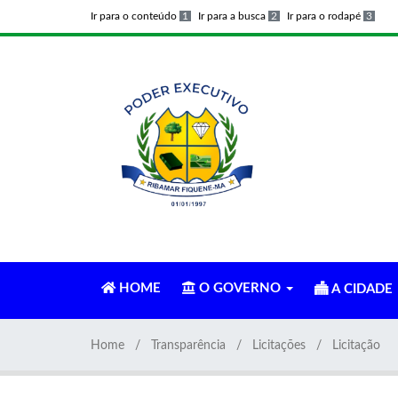
Ir para o conteúdo
1
Ir para a busca
2
Ir para o rodapé
3
HOME
O GOVERNO
A CIDADE
Home
Transparência
Licitações
Licitação