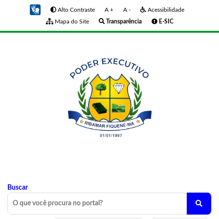
Alto Contraste
A +
A -
Acessibilidade
Mapa do Site
Transparência
E-SIC
Buscar