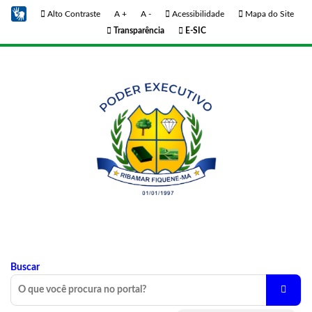
Alto Contraste
A +
A -
Acessibilidade
Mapa do Site
Transparência
E-SIC
Buscar