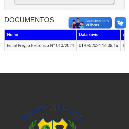
DOCUMENTOS
Nome
Data Envio
Ar
Edital Pregão Eletrônico N° 010/2024
01/08/2024 16:08:16
Bai