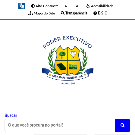
Alto Contraste
A +
A -
Acessibilidade
Mapa do Site
Transparência
E-SIC
Buscar